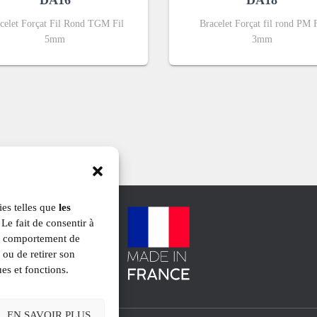
DA16
DA18
celet Forçat Fil Rond TGM Fil
Bracelet Forçat fil rond PM F
5mm
3mm
ies telles que
les
Le fait de consentir à
le comportement de
 ou de retirer son
ues et fonctions.
EN SAVOIR PLUS