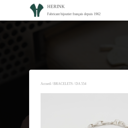
HERINK
Fabricant bijoutier français depuis 1962
Accueil
/
BRACELETS
/ DA 554