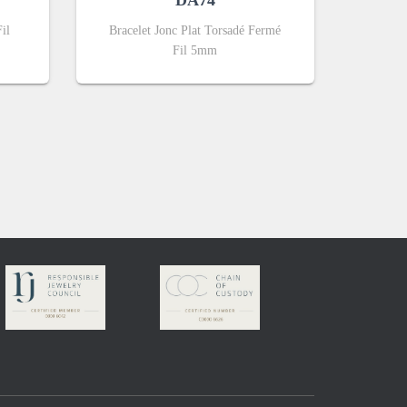
DA74
il
Bracelet Jonc Plat Torsadé Fermé
Fil 5mm