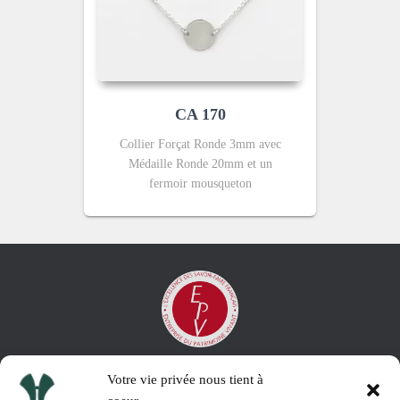
CA 170
Collier Forçat Ronde 3mm avec
Médaille Ronde 20mm et un
fermoir mousqueton
Votre vie privée nous tient à