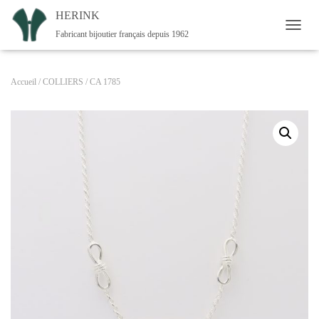
HERINK
Fabricant bijoutier français depuis 1962
OUVRI
Accueil
/
COLLIERS
/ CA 1785